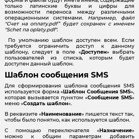
формы и файлы будут иметь имена, содержащие
только латинские буквы и цифры для
возможности переноса между различными
операционными системами.
Например, файл
"Счет на оплату.
pdf
” будет сохранен с именем
"
Schet
па
oplaty.
pdf".
По умолчанию шаблон доступен всем. Если
требуется ограничить доступ к данному
шаблону, следует в поле «
Доступен
» выбрать
пользователей из списка, которым будет
доступен данный шаблон.
Шаблон сообщения SMS
Для сформирования шаблона сообщения SMS
используется форма «
Шаблон Сообщения
SMS
»,
которая вызывается пунктом «
Сообщение
SMS
»
меню «
Создать шаблон
».
В реквизите «
Наименование
» пишется текст так,
чтобы было понятно, как используется шаблон.
С помощью переключателя «
Назначение
»
можно к общим параметрам добавить