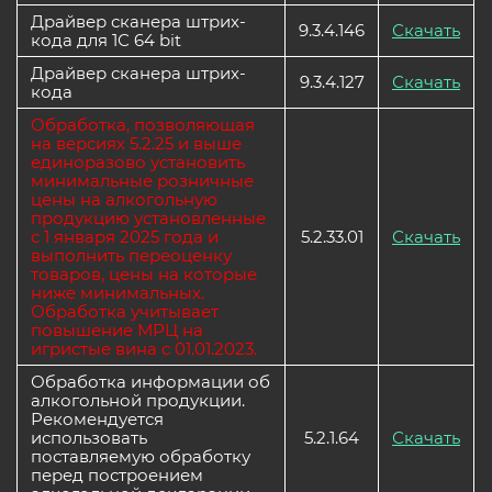
Драйвер сканера штрих-
9.3.4.146
Скачать
кода для 1С 64 bit
Драйвер сканера штрих-
9.3.4.127
Скачать
кода
Обработка, позволяющая
на версиях 5.2.25 и выше
единоразово установить
минимальные розничные
цены на алкогольную
продукцию установленные
с 1 января 2025 года и
5.2.33.01
Скачать
выполнить переоценку
товаров, цены на которые
ниже минимальных.
Обработка учитывает
повышение МРЦ на
игристые вина с 01.01.2023.
Обработка информации об
алкогольной продукции.
Рекомендуется
использовать
5.2.1.64
Скачать
поставляемую обработку
перед построением