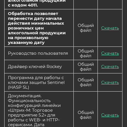
алкогольной продуцкии"
с кодом 4011.
Обработка позволяет
перенести дату начала
действия минимальных
Общий
розничных цен
Скачать
файл
алкогольной продукции
на произвольную
указанную дату
Общий
Руководство пользователя
Скачать
файл
Общий
Драйвер ключей Rockey
Скачать
файл
Программа для работы с
Общий
ключами защиты Sentinel
Скачать
файл
(HASP SL)
Документация.
Функциональность
конфигураций линейки
«Штрих-М: Торговое
Общий
предприятие 5.2» для
Скачать
файл
работы с WEB- и HTTP-
сервисами. Дата