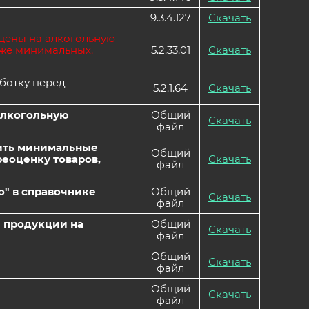
9.3.4.127
Скачать
 цены на алкогольную
иже минимальных.
5.2.33.01
Скачать
ботку перед
5.2.1.64
Скачать
алкогольную
Общий
Скачать
файл
овить минимальные
Общий
реоценку товаров,
Скачать
файл
но" в справочнике
Общий
Скачать
файл
й продукции на
Общий
Скачать
файл
Общий
Скачать
файл
Общий
Скачать
файл