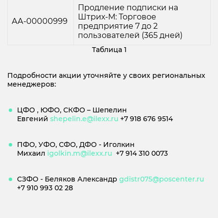
Продление подписки на
Штрих-М: Торговое
АА-00000999
предприятие 7 до 2
пользователей (365 дней)
Таблица 1
Подробности акции уточняйте у своих региональных
менеджеров:
ЦФО , ЮФО, СКФО – Шепелин
Евгений
shepelin.e@ilexx.ru
+7 918 676 9514
ПФО, УФО, СФО, ДФО - Иголкин
Михаил
igolkin.m@ilexx.ru
+7 914 310 0073
СЗФО - Беляков Александр
gdistr075@poscenter.ru
+7 910 993 02 28