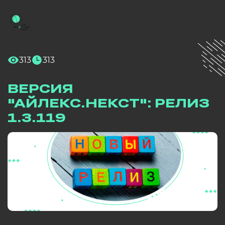
313
313
ВЕРСИЯ
"АЙЛЕКС.НЕКСТ": РЕЛИЗ
1.3.119