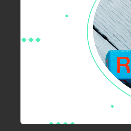
Отчет, демонстрирующий прибыльн
добавлены новые регистры, в кото
комиссионера), так и косвенные р
«Продажи через маркетплейс» позв
торговли на маркетплейсе с учетом в
Отражение сумм услуг ОЗОН в КУДиР
УСН (доходы минус расходы) (Докум
согласно статьи расхода могут быть о
Принудительная "перевыгрузка" о
отмечать номенклатуру, остатки кот
Для документа «OZON: Сервисные о
ЭДО
Актуализирован формат передачи н
Номер МЧД проставляется для всех оп