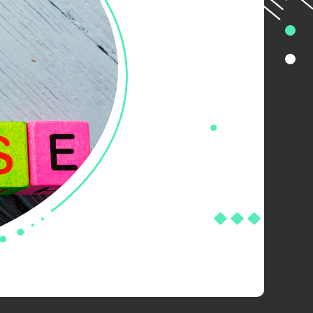
к и по отдельным товарам.
В системе
оваров на OZON (комиссии из отчета
N: Сервисные операции». Новый отчет
ара, так и оценить общую доходность
 система налогообложения указана как
осятся те сервисные операции, которые
оварами ОЗОН» добавлена возможность
ОН.
 при принятии входящих документов.
 22.03.2023.