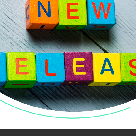
ость работы с маркетплейсом как в целом, та
рых учитываются прямые расходы при продаже т
асходы на продажу, указанные в документе «OZO
олит оценить доход от продажи конкретного тов
сех понесенных косвенных расходов за период.
, когда согласно учетной политики организации
ент «OZON: Сервисные операции»).
На расходы отн
тнесены на расходы по УСН.
статков в ОЗОН.
В форме обработки «Работа с т
орой необходимо принудительно перевыгрузить в ОЗ
перации» добавлена печатная форма.
омера МЧД при формировании титула покупателя
ераторов ЭДО согласно приказа ФНС ЕА-4-26/3420 от