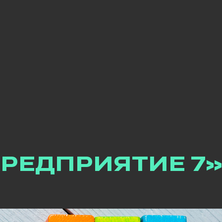
РЕДПРИЯТИЕ 7»
ть, действующая пока актив
тплейсом «OZON»