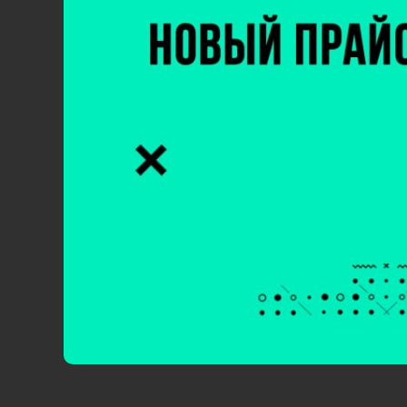
СЗФО и ЦФО – Егурнов Виктор +7 (92
ЮФО, СКФО – Шепелин Евгений +7 (91
ПФО, УФО – Катков Николай +7 (99
СФО, ДФО - Иголкин Михаил +7 (91
Увеличены цены на
некоторые
Код