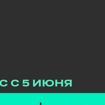
 и клиенты!
С С 5 ИЮНЯ
нального менеджера