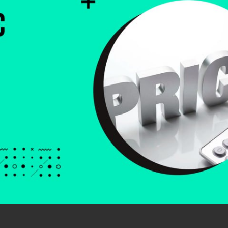
3) 158-40-05
egurnov.v@ilexx.ru
8) 676-95-14
shepelin.e@ilexx.ru
5) 272-87-89
katkov.n@ilexx.ru
4) 310-00-73
igolkin.m@ilexx.ru
Что нового в прайсе?
 позиции «Mobile SMARTS: Магазин 15»
Наименование
Mobile SMARTS: Магазин 15