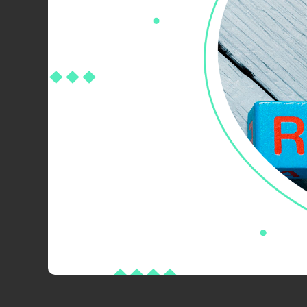
Работа с торговым о
Выгрузка в ЭВОТОР нулевой прихо
игнорирует записи с отрицательной
отрицательной (при продаже товаров 
Новая функциональнос