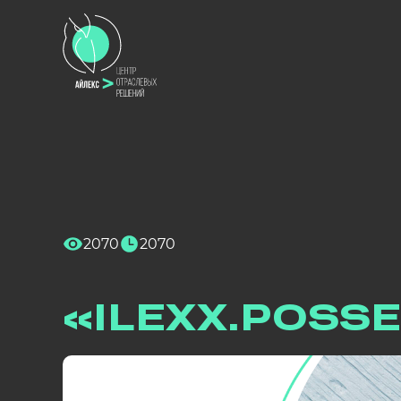
Дата выхода релиза
: 20.09.2023
2070
2070
«ILEXX.POSSE
Новая функциональнос