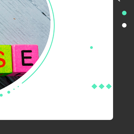
особенность сервера ЭВОТОР, который
 за товар по данным учета получается
одная сумма.