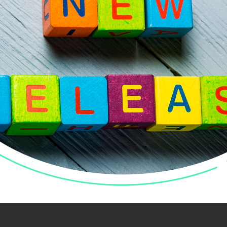
борудованием
дной суммы.
В обмене данными с ЭВОТОР учтена 
 приходной суммой. Теперь, если приходная сумма
в минус), то в ЭВТОР будет выгружена нулевая прих
ть, доступная по подписке